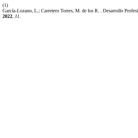
(1)
García-Lozano, L.; Carretero Torres, M. de los R. . Desarrollo Pr
2022
,
11
.