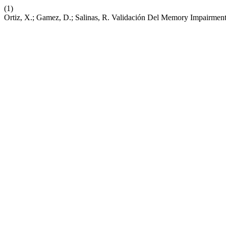
(1)
Ortiz, X.; Gamez, D.; Salinas, R. Validación Del Memory Impairme