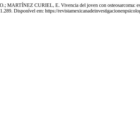
TÍNEZ CURIEL, E. Vivencia del joven con osteosarcoma: estu
4i1.289. Disponível em: https://revistamexicanadeinvestigacionenpsico