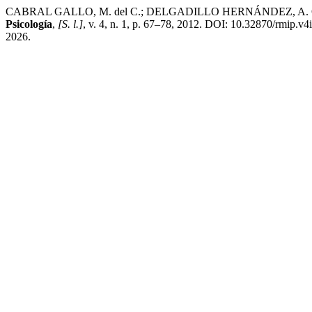
CABRAL GALLO, M. del C.; DELGADILLO HERNÁNDEZ, A. O.; MAR
Psicología
,
[S. l.]
, v. 4, n. 1, p. 67–78, 2012. DOI: 10.32870/rmip.v
2026.