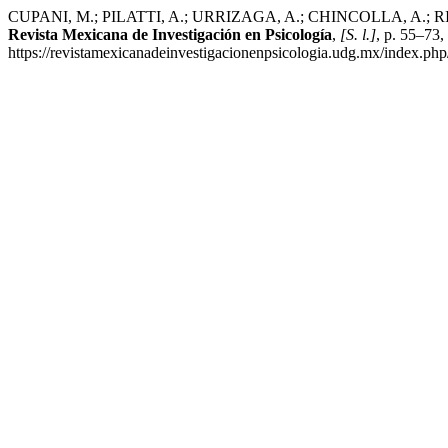
CUPANI, M.; PILATTI, A.; URRIZAGA, A.; CHINCOLLA, A.; RICHAUD 
Revista Mexicana de Investigación en Psicología
,
[S. l.]
, p. 55–73
https://revistamexicanadeinvestigacionenpsicologia.udg.mx/index.ph