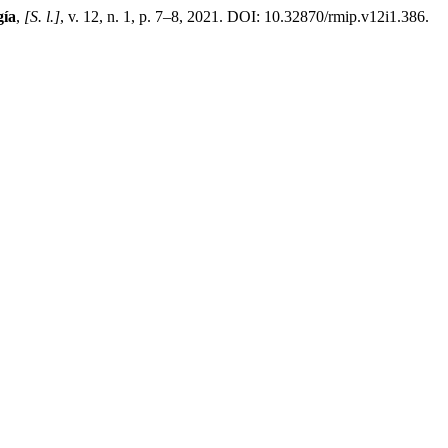
gía
,
[S. l.]
, v. 12, n. 1, p. 7–8, 2021. DOI: 10.32870/rmip.v12i1.386.