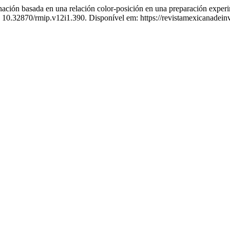
da en una relación color-posición en una preparación experimen
I: 10.32870/rmip.v12i1.390. Disponível em: https://revistamexicanadei