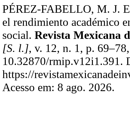
PÉREZ-FABELLO, M. J. Esti
el rendimiento académico en 
social.
Revista Mexicana de
[S. l.]
, v. 12, n. 1, p. 69–7
10.32870/rmip.v12i1.391. 
https://revistamexicanadei
Acesso em: 8 ago. 2026.