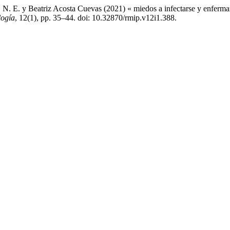
 N. E. y Beatriz Acosta Cuevas (2021) « miedos a infectarse y enferma
logía
, 12(1), pp. 35–44. doi: 10.32870/rmip.v12i1.388.