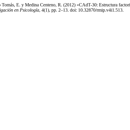
ó Tomás, E. y Medina Centeno, R. (2012) «CAdT-30: Estructura factorial
igación en Psicología
, 4(1), pp. 2–13. doi: 10.32870/rmip.v4i1.513.