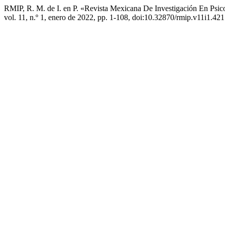
RMIP, R. M. de I. en P. «Revista Mexicana De Investigación En Psic
vol. 11, n.º 1, enero de 2022, pp. 1-108, doi:10.32870/rmip.v11i1.421