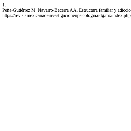
1.
Peña-Gutiérrez M, Navarro-Becerra AA. Estructura familiar y adiccion
https://revistamexicanadeinvestigacionenpsicologia.udg.mx/index.ph