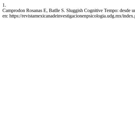
1.
Camprodon Rosanas E, Batlle S. Sluggish Cognitive Tempo: desde una 
en: https://revistamexicanadeinvestigacionenpsicologia.udg.mx/index