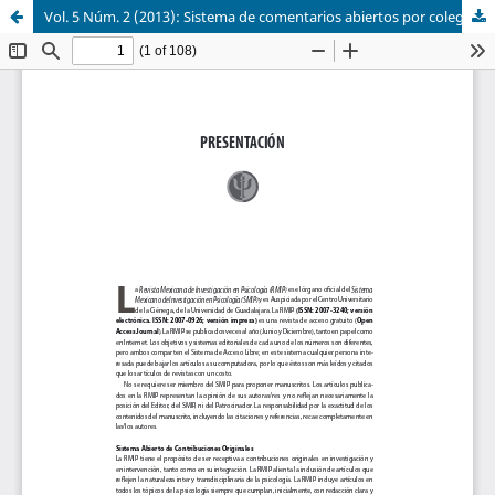
Vol. 5 Núm. 2 (2013): Sistema de comentarios abiertos por colegas