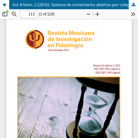
Vol. 8 Núm. 2 (2016): Sistema de comentarios abiertos por colegas