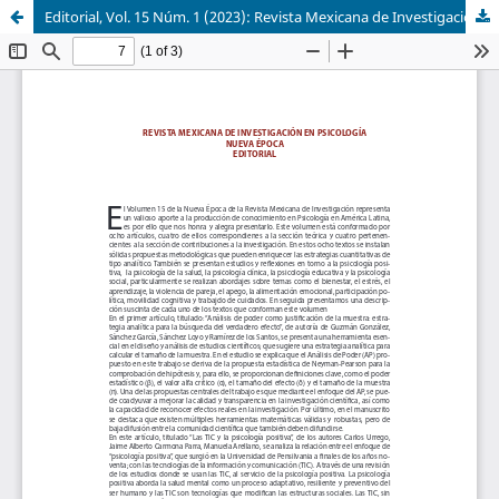
Editorial, Vol. 15 Núm. 1 (2023): Revista Mexicana de Investigación en Psicología, Nueva Época