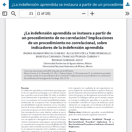
¿La indefensión aprendida se instaura a partir de un procedimiento de no correlación?