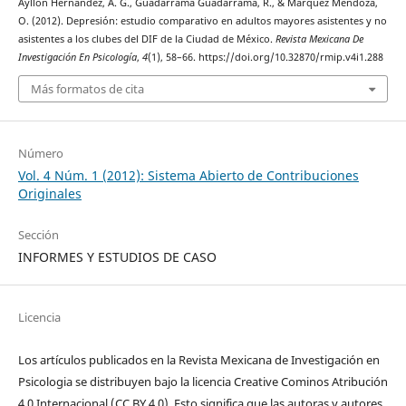
Ayllón Hernández, A. G., Guadarrama Guadarrama, R., & Márquez Mendoza,
O. (2012). Depresión: estudio comparativo en adultos mayores asistentes y no
asistentes a los clubes del DIF de la Ciudad de México.
Revista Mexicana De
Investigación En Psicología
,
4
(1), 58–66. https://doi.org/10.32870/rmip.v4i1.288
Más formatos de cita
Número
Vol. 4 Núm. 1 (2012): Sistema Abierto de Contribuciones
Originales
Sección
INFORMES Y ESTUDIOS DE CASO
Licencia
Los artículos publicados en la Revista Mexicana de Investigación en
Psicologia se distribuyen bajo la licencia Creative Cominos Atribución
4.0 Internacional (CC BY 4.0). Esto significa que las autoras y autores