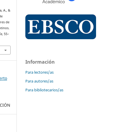
a, A., &
de
res de
ntinos.
ía
, 55–
Información
Para lectores/as
erto
Para autores/as
Para bibliotecarios/as
ACIÓN