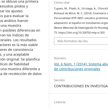
a se obtuvo una primera
Cómo citar
estudios pilotos y
Cupani, M., Pilatti, A., Urrizaga, A., Chincoll
zar los ajustes
Richaud de Minzi, M. C. (2014). Inventario 
is para evaluar la
Personalidad IPIP-NEO: estudios prelimina
tos análisis fueron
adaptación al español en estudiantes arge
n una muestra
Revista Mexicana De Investigación En Psicolog
n posibles diferencias en
73. https://doi.org/10.32870/rmip.vi.303
eron los índices de
riales. Los resultados
Más formatos de cita
actores es la más viable
ores de consistencia
s, y una aceptable
Número
ón original. Se planifica
ices de fiabilidad
Vol. 6 Núm. 1 (2014): Sistema abi
n una muestra diferente a
de contribuciones originales
ma de recolección de datos
Sección
CONTRIBUCIONES EN INVESTIG
Licencia