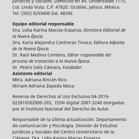
Jurídicos y Sociales. Domicilio en Av. Universidad 1115,
Col. Linda Vista. C.P. 47820. Ocotlán, Jalisco. México.
Tel. (392) 9259400 Ext. 48396
Equipo editorial responsable
Dra. Lidia Karina Macias-Esparza;
Directora Editorial de
la Nueva Época.
Dra. Karla Alejandra Contreras Tinoco;
Editora Adjunta
de la Nueva Época.
Dr. Raúl Medina Centeno,
Editor responsable del
proceso de transición a la Nueva Época.
Dr. Pedro Solís Cámara,
Fundador.
Asistente editorial
Mtra. Adriana Rincón Rico
Miriam Adriana Zepeda Meza
Reserva de Derechos al Uso Exclusivo 04-2019-
022810502000-203, ISSN digital 2007-3240 otorgados
por el Instituto Nacional del Derecho de Autor.
Responsable de la última actualización: Departamento
de comunicación y Psicología, División de Estudios
Jurídicos y Sociales del Centro Universitario de la
Ciénega, Dra. Lidia Karina Macias Esparza