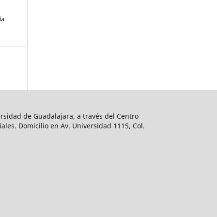
ía
rsidad de Guadalajara, a través del Centro
ales. Domicilio en Av. Universidad 1115, Col.