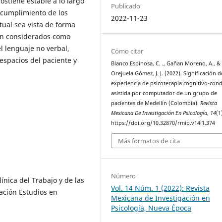
ostiene estable a lo largo
Publicado
el cumplimiento de los
2022-11-23
tual sea vista de forma
son considerados como
el lenguaje no verbal,
Cómo citar
 espacios del paciente y
Blanco Espinosa, C. ., Gañan Moreno, A., &
Orejuela Gómez, J. J. (2022). Significación d
experiencia de psicoterapia cognitivo-con
asistida por computador de un grupo de
pacientes de Medellín (Colombia).
Revista
Mexicana De Investigación En Psicología
,
14
(1
https://doi.org/10.32870/rmip.v14i1.374
Más formatos de cita
Número
ínica del Trabajo y de las
Vol. 14 Núm. 1 (2022): Revista
ación Estudios en
Mexicana de Investigación en
Psicología, Nueva Época