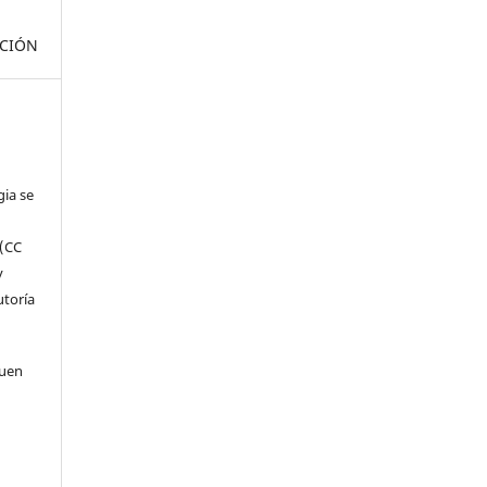
ACIÓN
gia se
 (CC
y
utoría
quen