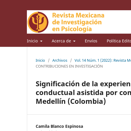
Inicio
Acerca de
Envíos
Política Edit
Inicio
/
Archivos
/
Vol. 14 Núm. 1 (2022): Revista 
CONTRIBUCIONES EN INVESTIGACIÓN
Significación de la experien
conductual asistida por co
Medellín (Colombia)
Camila Blanco Espinosa