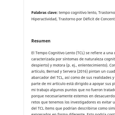
Palabras clave:
tempo cognitivo lento, Trastorno
Hiperactividad, Trastorno por Déficit de Concen
Resumen
El Tempo Cognitivo Lento (TCL) se refiere a una
caracterizada por síntomas de naturaleza cogniti
despierto) y motora (p. ej., enlentecimiento). Co
artículo, Bernad y Servera (2016) pintan un cuadr
abarcador del TCL, así como de sus realidades y
parte de mi artículo está dirigido a apoyar sus 
mi trabajo algunos puntos que no fueron tratado
porque necesariamente estemos en desacuerdo.
retos que tenemos los investigadores es evitar u
del TCL ítems que podrían describirse como sim
expresados en forma diferente. Esto podría contr