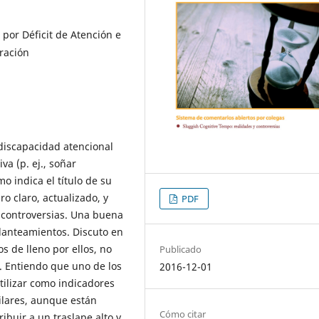
 por Déficit de Atención e
tración
 discapacidad atencional
va (p. ej., soñar
mo indica el título de su
o claro, actualizado, y
PDF
 controversias. Una buena
planteamientos. Discuto en
s de lleno por ellos, no
Publicado
 Entiendo que uno de los
2016-12-01
tilizar como indicadores
ilares, aunque están
Cómo citar
ibuir a un traslape alto y