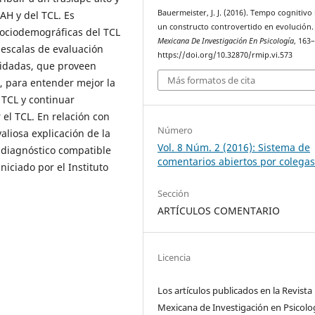
Bauermeister, J. J. (2016). Tempo cognitivo 
DAH y del TCL. Es
un constructo controvertido en evolución
 sociodemográficas del TCL
Mexicana De Investigación En Psicología
, 163
 escalas de evaluación
https://doi.org/10.32870/rmip.vi.573
lidadas, que proveen
Más formatos de cita
, para entender mejor la
 TCL y continuar
el TCL. En relación con
Número
aliosa explicación de la
Vol. 8 Núm. 2 (2016): Sistema de
sdiagnóstico compatible
comentarios abiertos por colega
iciado por el Instituto
Sección
ARTÍCULOS COMENTARIO
Licencia
Los artículos publicados en la Revista
Mexicana de Investigación en Psicolo