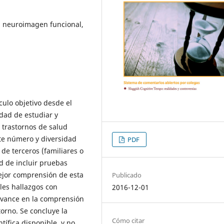
, neuroimagen funcional,
culo objetivo desde el
dad de estudiar y
 trastornos de salud
te número y diversidad
PDF
de terceros (familiares o
d de incluir pruebas
ejor comprensión de esta
Publicado
les hallazgos con
2016-12-01
avance en la comprensión
orno. Se concluye la
Cómo citar
tífica disponible, y no