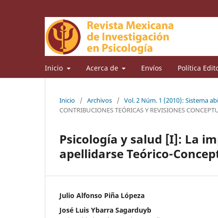
Inicio
Acerca de
Envíos
Política Edit
Inicio
/
Archivos
/
Vol. 2 Núm. 1 (2010): Sistema ab
CONTRIBUCIONES TEÓRICAS Y REVISIONES CONCEPT
Psicología y salud [I]: La 
apellidarse Teórico-Concep
Julio Alfonso Piña Lópeza
José Luis Ybarra Sagarduyb