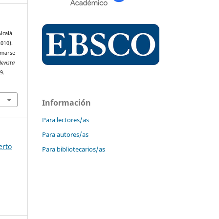
Alcalá
2010).
lamarse
Revista
9.
Información
Para lectores/as
Para autores/as
erto
Para bibliotecarios/as