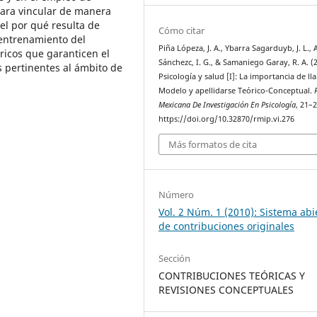
para vincular de manera
 el por qué resulta de
Cómo citar
l entrenamiento del
Piña Lópeza, J. A., Ybarra Sagarduyb, J. L., 
ricos que garanticen el
Sánchezc, I. G., & Samaniego Garay, R. A. (
 pertinentes al ámbito de
Psicología y salud [I]: La importancia de l
Modelo y apellidarse Teórico-Conceptual.
Mexicana De Investigación En Psicología
, 21–2
https://doi.org/10.32870/rmip.vi.276
Más formatos de cita
Número
Vol. 2 Núm. 1 (2010): Sistema abi
de contribuciones originales
Sección
CONTRIBUCIONES TEÓRICAS Y
REVISIONES CONCEPTUALES