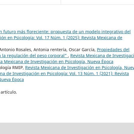
n futuro más floreciente: propuesta de un modelo integrativo del
ión en Psicología: Vol. 17 Núm. 1 (2025): Revista Mexicana de
tonio Rosales, Antonia rentería, Oscar García,
Propiedades del
 la regulación del peso corporal”
,
Revista Mexicana de Investigac
sta Mexicana de Investigación en Psicología, Nueva Época
cología RMIP,
Revista Mexicana de Investigación en Psicología, Nue
na de Investigación en Psicología: Vol. 13 Núm. 1 (2021): Revista
 Nueva Época
artículo.