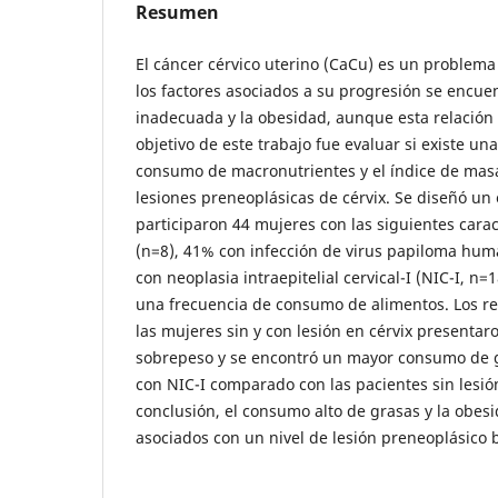
Resumen
El cáncer cérvico uterino (CaCu) es un problema
los factores asociados a su progresión se encuen
inadecuada y la obesidad, aunque esta relación 
objetivo de este trabajo fue evaluar si existe una
consumo de macronutrientes y el índice de masa
lesiones preneoplásicas de cérvix. Se diseñó un 
participaron 44 mujeres con las siguientes caract
(n=8), 41% con infección de virus papiloma hum
con neoplasia intraepitelial cervical-I (NIC-I, n=
una frecuencia de consumo de alimentos. Los r
las mujeres sin y con lesión en cérvix presentar
sobrepeso y se encontró un mayor consumo de g
con NIC-I comparado con las pacientes sin lesió
conclusión, el consumo alto de grasas y la obes
asociados con un nivel de lesión preneoplásico ba