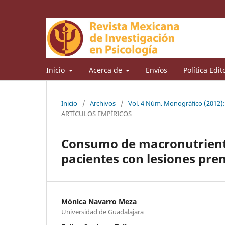
Inicio
Acerca de
Envíos
Política Edit
Inicio
/
Archivos
/
Vol. 4 Núm. Monográfico (2012)
ARTÍCULOS EMPÍRICOS
Consumo de macronutriente
pacientes con lesiones prene
Mónica Navarro Meza
Universidad de Guadalajara