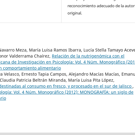
reconocimiento adecuado de la autor
original.
Navarro Meza, María Luisa Ramos Ibarra, Lucía Stella Tamayo Acev
onor Valderrama Chaírez,
Relación de la nutrigenómica con el
icana de Investigación en Psicología: Vol. 4 Núm. Monográfico (201
n comportamiento alimentario
a Velasco, Ernesto Tapia Campos, Alejandro Macías Macías, Emanu
Claudia Patricia Beltrán Miranda, María Luisa Pita López,
estinadas al consumo en fresco, y procesado en el sur de Jalisco
,
cología: Vol. 4 Núm. Monográfico (2012): MONOGRAFÍA: un siglo de
rio