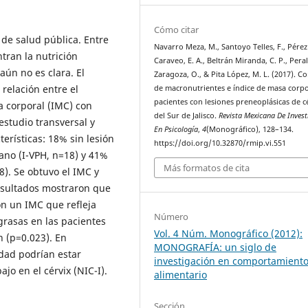
Cómo citar
 de salud pública. Entre
Navarro Meza, M., Santoyo Telles, F., Pérez
tran la nutrición
Caraveo, E. A., Beltrán Miranda, C. P., Pera
aún no es clara. El
Zaragoza, O., & Pita López, M. L. (2017). 
 relación entre el
de macronutrientes e índice de masa corpo
pacientes con lesiones preneoplásicas de cé
 corporal (IMC) con
del Sur de Jalisco.
Revista Mexicana De Invest
estudio transversal y
En Psicología
,
4
(Monográfico), 128–134.
erísticas: 18% sin lesión
https://doi.org/10.32870/rmip.vi.551
ano (I-VPH, n=18) y 41%
Más formatos de cita
18). Se obtuvo el IMC y
esultados mostraron que
on un IMC que refleja
Número
rasas en las pacientes
Vol. 4 Núm. Monográfico (2012):
n (p=0.023). En
MONOGRAFÍA: un siglo de
idad podrían estar
investigación en comportamient
jo en el cérvix (NIC-I).
alimentario
Sección