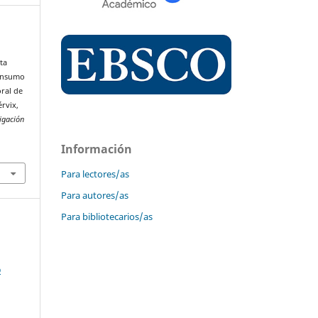
lta
Consumo
ral de
rvix,
igación
Información
Para lectores/as
Para autores/as
Para bibliotecarios/as
o