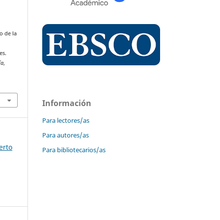
o de la
es.
ía
,
Información
Para lectores/as
Para autores/as
erto
Para bibliotecarios/as