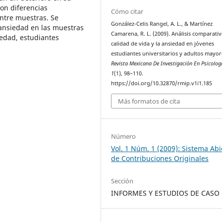
ron diferencias
Cómo citar
entre muestras. Se
González-Celis Rangel, A. L., & Martínez
 ansiedad en las muestras
Camarena, R. L. (2009). Análisis comparativ
iedad, estudiantes
calidad de vida y la ansiedad en jóvenes
estudiantes universitarios y adultos mayor
Revista Mexicana De Investigación En Psicolog
1
(1), 98–110.
https://doi.org/10.32870/rmip.v1i1.185
Más formatos de cita
Número
Vol. 1 Núm. 1 (2009): Sistema Abi
de Contribuciones Originales
Sección
INFORMES Y ESTUDIOS DE CASO