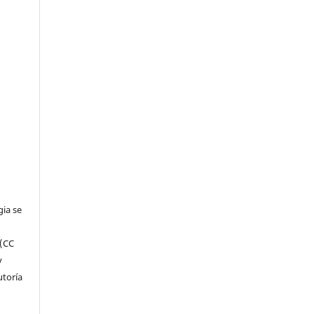
gia se
 (CC
y
utoría