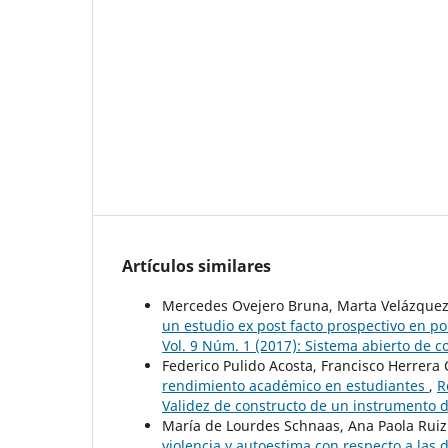
Artículos similares
Mercedes Ovejero Bruna, Marta Velázquez
un estudio ex post facto prospectivo en p
Vol. 9 Núm. 1 (2017): Sistema abierto de c
Federico Pulido Acosta, Francisco Herrera 
rendimiento académico en estudiantes
,
R
Validez de constructo de un instrumento d
María de Lourdes Schnaas, Ana Paola Ruiz
violencia y autoestima con respecto a las 