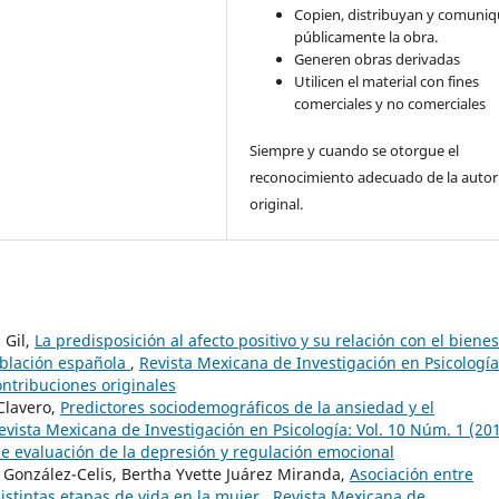
Copien, distribuyan y comuni
públicamente la obra.
Generen obras derivadas
Utilicen el material con fines
comerciales y no comerciales
Siempre y cuando se otorgue el
reconocimiento adecuado de la autor
original.
 Gil,
La predisposición al afecto positivo y su relación con el bienes
oblación española
,
Revista Mexicana de Investigación en Psicología
ontribuciones originales
Clavero,
Predictores sociodemográficos de la ansiedad y el
evista Mexicana de Investigación en Psicología: Vol. 10 Núm. 1 (201
e evaluación de la depresión y regulación emocional
 González-Celis, Bertha Yvette Juárez Miranda,
Asociación entre
distintas etapas de vida en la mujer
,
Revista Mexicana de